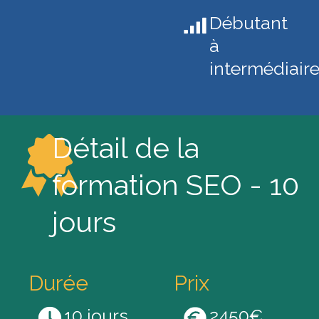
Débutant
à
intermédiair
Détail de la
formation SEO - 10
jours
Durée
Prix
10 jours
2450€