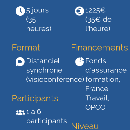
5 jours
1225€
(35
(35€ de
heures)
l'heure)
Format
Financements
Distanciel
Fonds
synchrone
d'assurance
(visioconférence)
formation,
France
Participants
Travail,
OPCO
1 à 6
participants
Niveau