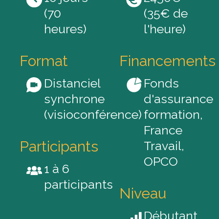
(70
(35€ de
heures)
l'heure)
Format
Financements
Distanciel
Fonds
synchrone
d'assurance
(visioconférence)
formation,
France
Participants
Travail,
OPCO
1 à 6
participants
Niveau
Débutant